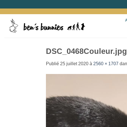
Passer
au
contenu
DSC_0468Couleur.jpg
Publié
25 juillet 2020
à
2560 × 1707
da