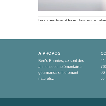
Les commentaires et les rétroliens sont actuelle
A PROPOS
C
Ben’s Bunnies, ce sont des
41 
aliments complémentaires
763
gourmands entièrement
06 
naturels…
co